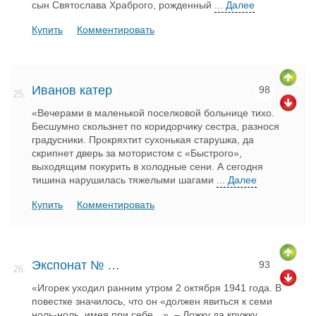
сын Святослава Храброго, рожденный
... Далее
Купить
Комментировать
Иванов катер
98
25.
«Вечерами в маленькой поселковой больнице тихо.
Бесшумно скользнет по коридорчику сестра, разнося
градусники. Прокряхтит сухонькая старушка, да
скрипнет дверь за мотористом с «Быстрого»,
выходящим покурить в холодные сени. А сегодня
тишина нарушилась тяжелыми шагами
... Далее
Купить
Комментировать
Экспонат № …
93
26.
«Игорек уходил ранним утром 2 октября 1941 года. В
повестке значилось, что он «должен явиться к семи
ноль-ноль, имея при себе…». – Ложку да кружку,