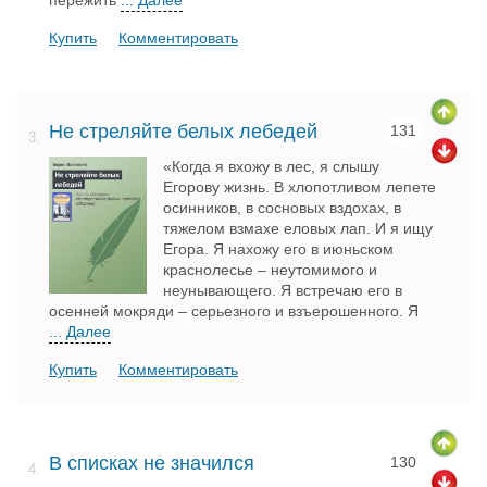
пережить
... Далее
Купить
Комментировать
Не стреляйте белых лебедей
131
3.
«Когда я вхожу в лес, я слышу
Егорову жизнь. В хлопотливом лепете
осинников, в сосновых вздохах, в
тяжелом взмахе еловых лап. И я ищу
Егора. Я нахожу его в июньском
краснолесье – неутомимого и
неунывающего. Я встречаю его в
осенней мокряди – серьезного и взъерошенного. Я
... Далее
Купить
Комментировать
В списках не значился
130
4.