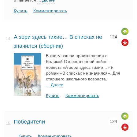
и пытается
... Далее
Купить
Комментировать
А зори здесь тихие… В списках не
124
14.
значился (сборник)
В книгу вошли произведения о
Великой Отечественной войне –
повесть «А зори здесь тихие…» и
роман «В списках не значился». Для
старшего школьного возраста.
... Далее
Купить
Комментировать
Победители
124
15.
Купить
Комментировать