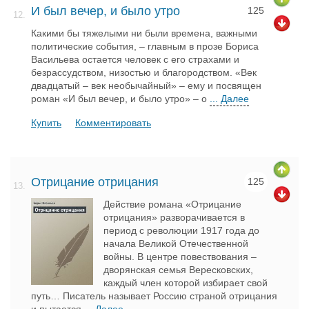
И был вечер, и было утро
125
12.
Какими бы тяжелыми ни были времена, важными
политические события, – главным в прозе Бориса
Васильева остается человек с его страхами и
безрассудством, низостью и благородством. «Век
двадцатый – век необычайный» – ему и посвящен
роман «И был вечер, и было утро» – о
... Далее
Купить
Комментировать
Отрицание отрицания
125
13.
Действие романа «Отрицание
отрицания» разворачивается в
период с революции 1917 года до
начала Великой Отечественной
войны. В центре повествования –
дворянская семья Вересковских,
каждый член которой избирает свой
путь… Писатель называет Россию страной отрицания