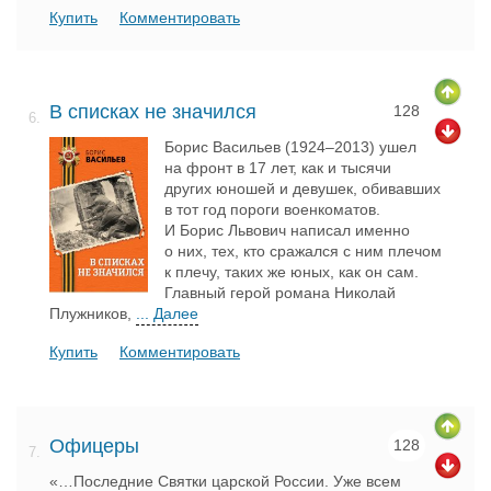
Купить
Комментировать
В списках не значился
128
6.
Борис Васильев (1924–2013) ушел
на фронт в 17 лет, как и тысячи
других юношей и девушек, обивавших
в тот год пороги военкоматов.
И Борис Львович написал именно
о них, тех, кто сражался с ним плечом
к плечу, таких же юных, как он сам.
Главный герой романа Николай
Плужников,
... Далее
Купить
Комментировать
Офицеры
128
7.
«…Последние Святки царской России. Уже всем