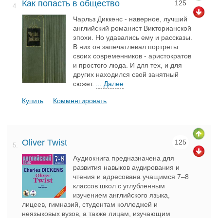
Как попасть в общество
125
4.
Чарльз Диккенс - наверное, лучший
английский романист Викторианской
эпохи. Но удавались ему и рассказы.
В них он запечатлевал портреты
своих современников - аристократов
и простого люда. И для тех, и для
других находился свой занятный
сюжет.
... Далее
Купить
Комментировать
Oliver Twist
125
5.
Аудиокнига предназначена для
развития навыков аудирования и
чтения и адресована учащимся 7–8
классов школ с углубленным
изучением английского языка,
лицеев, гимназий, студентам колледжей и
неязыковых вузов, а также лицам, изучающим