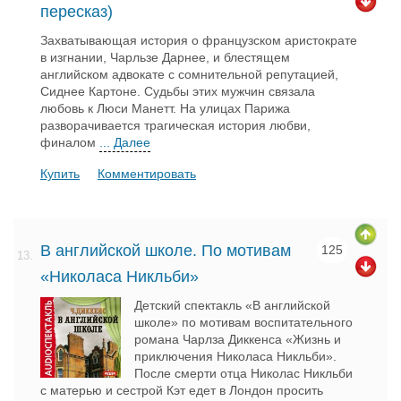
пересказ)
Захватывающая история о французском аристократе
в изгнании, Чарльзе Дарнее, и блестящем
английском адвокате с сомнительной репутацией,
Сиднее Картоне. Судьбы этих мужчин связала
любовь к Люси Манетт. На улицах Парижа
разворачивается трагическая история любви,
финалом
... Далее
Купить
Комментировать
В английской школе. По мотивам
125
13.
«Николаса Никльби»
Детский спектакль «В английской
школе» по мотивам воспитательного
романа Чарлза Диккенса «Жизнь и
приключения Николаса Никльби».
После смерти отца Николас Никльби
с матерью и сестрой Кэт едет в Лондон просить