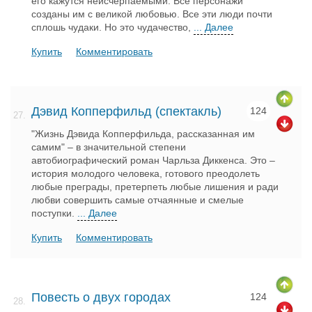
его кажутся неисчерпаемыми. Все персонажи
созданы им с великой любовью. Все эти люди почти
сплошь чудаки. Но это чудачество,
... Далее
Купить
Комментировать
Дэвид Копперфильд (спектакль)
124
27.
"Жизнь Дэвида Копперфильда, рассказанная им
самим" – в значительной степени
автобиографический роман Чарльза Диккенса. Это –
история молодого человека, готового преодолеть
любые преграды, претерпеть любые лишения и ради
любви совершить самые отчаянные и смелые
поступки.
... Далее
Купить
Комментировать
Повесть о двух городах
124
28.