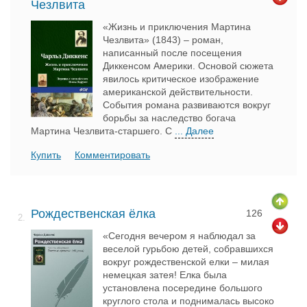
Чезлвита
«Жизнь и приключения Мартина
Чезлвита» (1843) – роман,
написанный после посещения
Диккенсом Америки. Основой сюжета
явилось критическое изображение
американской действительности.
События романа развиваются вокруг
борьбы за наследство богача
Мартина Чезлвита-старшего. С
... Далее
Купить
Комментировать
Рождественская ёлка
126
2.
«Сегодня вечером я наблюдал за
веселой гурьбою детей, собравшихся
вокруг рождественской елки – милая
немецкая затея! Елка была
установлена посередине большого
круглого стола и поднималась высоко