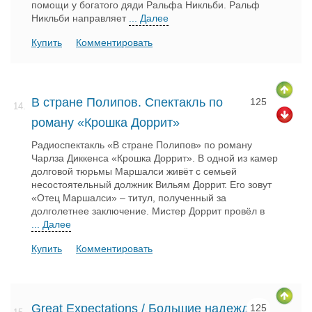
помощи у богатого дяди Ральфа Никльби. Ральф
Никльби направляет
... Далее
Купить
Комментировать
В стране Полипов. Спектакль по
125
14.
роману «Крошка Доррит»
Радиоспектакль «В стране Полипов» по роману
Чарлза Диккенса «Крошка Доррит». В одной из камер
долговой тюрьмы Маршалси живёт с семьей
несостоятельный должник Вильям Доррит. Его зовут
«Отец Маршалси» – титул, полученный за
долголетнее заключение. Мистер Доррит провёл в
... Далее
Купить
Комментировать
Great Expectations / Большие надежды
125