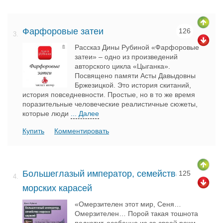
Фарфоровые затеи
126
3.
Рассказ Дины Рубиной «Фарфоровые
затеи» – одно из произведений
авторского цикла «Цыганка».
Посвящено памяти Асты Давыдовны
Бржезицкой. Это история скитаний,
история повседневности. Простые, но в то же время
поразительные человеческие реалистичные сюжеты,
которые люди
... Далее
Купить
Комментировать
Большеглазый император, семейство
125
4.
морских карасей
«Омерзителен этот мир, Сеня…
Омерзителен… Порой такая тошнота