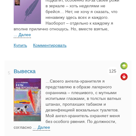
подкатит, особенно из-за своей рожи
в зеркале – хоть неделями не
брейся… Нет, не хочу я сказать, что
ненавижу здесь всех и каждого.
Наоборот – отдельно к каждому я
вполне прилично отношусь. Но, вместе взятые,
... Далее
Купить
Комментировать
Вывеска
125
5.
…Своего ангела-хранителя я
представляю в образе лагерного
охранника – плешивого, с мутными
испитыми глазками, в толстых ватных
штанах, пропахших табаком и
дезинфекцией вокзальных туалетов.
Мой ангел-хранитель охраняет меня
без особого рвения. По должности,
согласно
... Далее