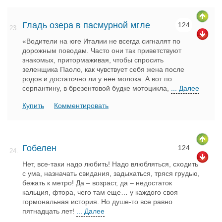
Гладь озера в пасмурной мгле
124
23.
«Водители на юге Италии не всегда сигналят по
дорожным поводам. Часто они так приветствуют
знакомых, притормаживая, чтобы спросить
зеленщика Паоло, как чувствует себя жена после
родов и достаточно ли у нее молока. А вот по
серпантину, в брезентовой будке мотоцикла,
... Далее
Купить
Комментировать
Гобелен
124
24.
Нет, все-таки надо любить! Надо влюбляться, сходить
с ума, назначать свидания, задыхаться, тряся грудью,
бежать к метро! Да – возраст, да – недостаток
кальция, фтора, чего там еще… у каждого своя
гормональная история. Но душе-то все равно
пятнадцать лет!
... Далее