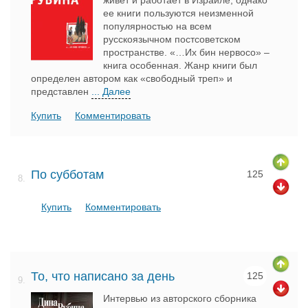
живет и работает в Израиле, однако
ее книги пользуются неизменной
популярностью на всем
русскоязычном постсоветском
пространстве. «…Их бин нервосо» –
книга особенная. Жанр книги был
определен автором как «свободный треп» и
представлен
... Далее
Купить
Комментировать
По субботам
125
8.
Купить
Комментировать
То, что написано за день
125
9.
Интервью из авторского сборника