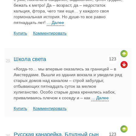
бежать к метро! Да – возраст, да – недостаток
кальция, фтора, чего там еще… у каждого своя
гормональная история. Но душе-то все равно
пятнадцать лет!
... Далее
Купить
Комментировать
Школа света
123
29.
«Когда-то… мы впервые оказались за границей – в
Амстердаме. Вышли из здания вокзала и увидели ряд
старых домов над каналом – строй забулдыг,
отбывающих пятнадцать суток за мелкое
хулиганство. Особо старые дома кренились набок,
приваливаясь плечом к соседу и – как
... Далее
Купить
Комментировать
Русская канарейка. Блудный сын
123