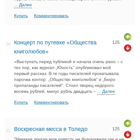
... Далее
Купить
Комментировать
Концерт по путевке «Общества
125
20.
книголюбов»
«Выступать перед публикой я начала очень рано – с
тех пор, как журнал „Юность“ опубликовал мой
первый рассказ. В те годы писателей прокатывала
парочка контор: „Общество книголюбов“ и „Бюро
пропаганды писателей“. Стоил творец недорого:
восемь рублей, минус рубль двадцать –
... Далее
Купить
Комментировать
Воскресная месса в Толедо
125
21.
"Никакая другая моя повесть не будоражила так и не