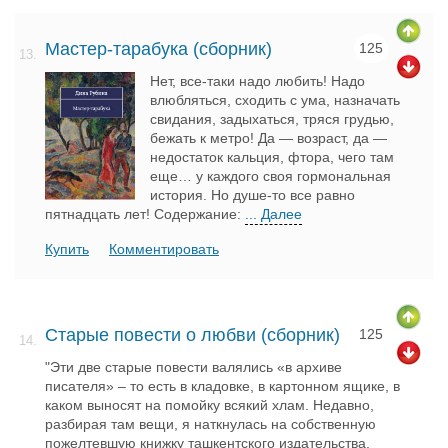
Мастер-тарабука (сборник)
125
13.
Нет, все-таки надо любить! Надо
влюбляться, сходить с ума, назначать
свидания, задыхаться, тряся грудью,
бежать к метро! Да — возраст, да —
недостаток кальция, фтора, чего там
еще… у каждого своя гормональная
история. Но душе-то все равно
пятнадцать лет! Содержание:
... Далее
Купить
Комментировать
Старые повести о любви (сборник)
125
14.
"Эти две старые повести валялись «в архиве
писателя» – то есть в кладовке, в картонном ящике, в
каком выносят на помойку всякий хлам. Недавно,
разбирая там вещи, я наткнулась на собственную
пожелтевшую книжку ташкентского издательства,