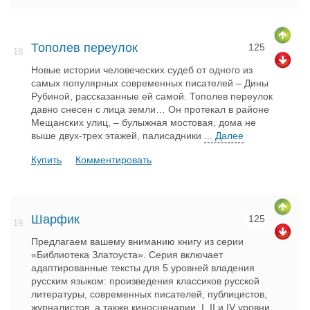
Тополев переулок
125
18.
Новые истории человеческих судеб от одного из
самых популярных современных писателей – Дины
Рубиной, рассказанные ей самой. Тополев переулок
давно снесен с лица земли… Он протекал в районе
Мещанских улиц, – булыжная мостовая, дома не
выше двух-трех этажей, палисадники
... Далее
Купить
Комментировать
Шарфик
125
19.
Предлагаем вашему вниманию книгу из серии
«Библиотека Златоуста». Серия включает
адаптированные тексты для 5 уровней владения
русским языком: произведения классиков русской
литературы, современных писателей, публицистов,
журналистов, а также киносценарии. I, II и IV уровни