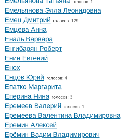
Емельянова Татьяна
голосов: 1
Емельянова Элла Леонидовна
Емец Дмитрий
голосов: 129
Емцева Анна
Еналь Варвара
Енгибарян Роберт
Енин Евгений
Енох
Енцов Юрий
голосов: 4
Епатко Маргарита
Еперина Нина
голосов: 3
Еремеев Валерий
голосов: 1
Еремеева Валентина Владимировна
Еремин Алексей
Ерёмин Вадим Владимирович