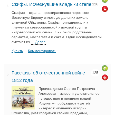
Скифы. Исчезнувшие владыки степей
126
4.
Скифия – страна, простиравшаяся через всю
Восточную Европу вплоть до дальних земель
античной Ойкумены. Скифы принадлежали к
племенам североиранской языковой группы
индоевропейской семьи. Они были родственны
сарматам, массагетам и сакам. Одни исследователи
считают их
... Далее
Купить
Комментировать
Рассказы об отечественной войне
125
5.
1812 года
Произведения Сергея Петровича
Алексеева – живое и увлекательное
путешествие в прошлое нашей
Родины – пробуждают у детей
интерес к изучению истории
Отечества, учат гордиться своими предками,