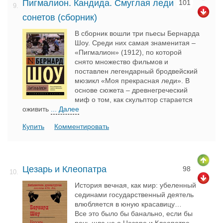
Пигмалион. Кандида. Смуглая леди
101
9.
сонетов (сборник)
В сборник вошли три пьесы Бернарда
Шоу. Среди них самая знаменитая –
«Пигмалион» (1912), по которой
снято множество фильмов и
поставлен легендарный бродвейский
мюзикл «Моя прекрасная леди». В
основе сюжета – древнегреческий
миф о том, как скульптор старается
оживить
... Далее
Купить
Комментировать
Цезарь и Клеопатра
98
10.
История вечная, как мир: убеленный
сединами государственный деятель
влюбляется в юную красавицу…
Все это было бы банально, если бы