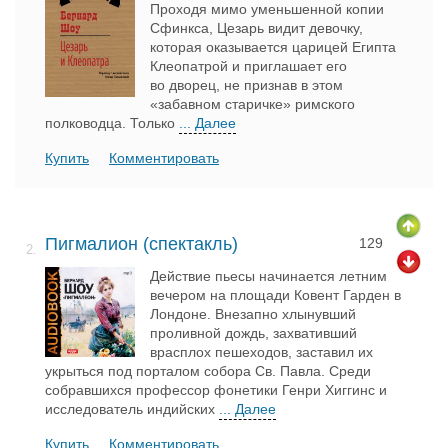
Проходя мимо уменьшенной копии
Сфинкса, Цезарь видит девочку,
которая оказывается царицей Египта
Клеопатрой и приглашает его
во дворец, не признав в этом
«забавном старичке» римского
полководца. Только
... Далее
Купить
Комментировать
Пигмалион (спектакль)
129
2.
Действие пьесы начинается летним
вечером на площади Ковент Гарден в
Лондоне. Внезапно хлынувший
проливной дождь, захвативший
врасплох пешеходов, заставил их
укрыться под порталом собора Св. Павла. Среди
собравшихся профессор фонетики Генри Хиггинс и
исследователь индийских
... Далее
Купить
Комментировать