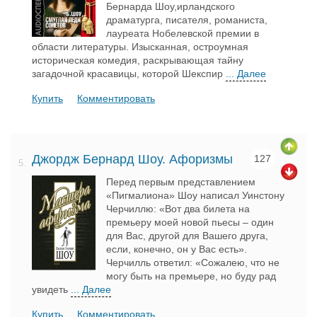
Бернарда Шоу,ирландского
драматурга, писателя, романиста,
лауреата Нобелевской премии в
области литературы. Изысканная, остроумная
историческая комедия, раскрывающая тайну
загадочной красавицы, которой Шекспир
... Далее
Купить
Комментировать
Джордж Бернард Шоу. Афоризмы
127
5.
Перед первым представлением
«Пигмалиона» Шоу написал Уинстону
Черчиллю: «Вот два билета на
премьеру моей новой пьесы – один
для Вас, другой для Вашего друга,
если, конечно, он у Вас есть».
Черчилль ответил: «Сожалею, что не
могу быть на премьере, но буду рад
увидеть
... Далее
Купить
Комментировать