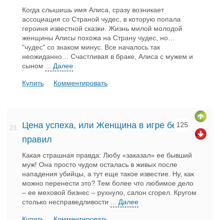
Когда слышишь имя Алиса, сразу возникает
ассоциация со Страной чудес, в которую попала
героиня известной сказки. Жизнь милой молодой
женщины Алисы похожа на Страну чудес, но…
"чудес" со знаком минус. Все началось так
неожиданно… Счастливая в браке, Алиса с мужем и
сыном
... Далее
Купить
Комментировать
Цена успеха, или Женщина в игре без
125
23.
правил
Какая страшная правда: Любу «заказал» ее бывший
муж! Она просто чудом осталась в живых после
нападения убийцы, а тут еще такое известие. Ну, как
можно перенести это? Тем более что любимое дело
– ее меховой бизнес – рухнуло, салон сгорел. Кругом
столько несправедливости
... Далее
Купить
Комментировать