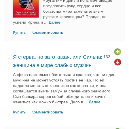
«Бугатти» и день и ночь мечтающие
предложить руку, сердце и все
богатства мира замечательным
русским красавицам? Правда, не
успели Ирина и
... Далее
Купить
Комментировать
Я стерва, но зато какая, или Сильная
132
6.
женщина в мире слабых мужчин
Анфиса настолько обаятельна и красива, что ни один
мужчина не может устоять против её чар. Но ей
надоело менять поклонников как перчатки, и она
соглашается выйти замуж за случайного знакомого.
Сын банкира хорош собой, обходителен и хочет
жениться как можно быстрее. Дело в
... Далее
Купить
Комментировать