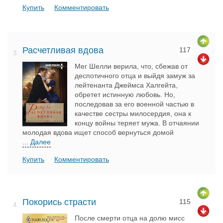
Купить
Комментировать
Расчетливая вдова
117
3.
Мег Шелли верила, что, сбежав от
деспотичного отца и выйдя замуж за
лейтенанта Джеймса Халгейта,
обретет истинную любовь. Но,
последовав за его военной частью в
качестве сестры милосердия, она к
концу войны теряет мужа. В отчаянии
молодая вдова ищет способ вернуться домой
... Далее
Купить
Комментировать
Покорись страсти
115
4.
После смерти отца на долю мисс