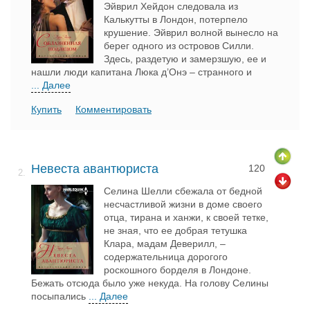
Эйврил Хейдон следовала из
Калькутты в Лондон, потерпело
крушение. Эйврил волной вынесло на
берег одного из островов Силли.
Здесь, раздетую и замерзшую, ее и
нашли люди капитана Люка д’Онэ – странного и
... Далее
Купить
Комментировать
Невеста авантюриста
120
2.
Селина Шелли сбежала от бедной
несчастливой жизни в доме своего
отца, тирана и ханжи, к своей тетке,
не зная, что ее добрая тетушка
Клара, мадам Деверилл, –
содержательница дорогого
роскошного борделя в Лондоне.
Бежать отсюда было уже некуда. На голову Селины
посыпались
... Далее