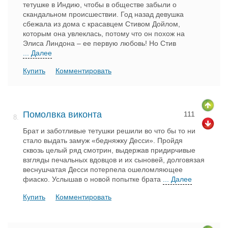
тетушке в Индию, чтобы в обществе забыли о
скандальном происшествии. Год назад девушка
сбежала из дома с красавцем Стивом Дойлом,
которым она увлеклась, потому что он похож на
Элиса Линдона – ее первую любовь! Но Стив
... Далее
Купить
Комментировать
Помолвка виконта
111
8.
Брат и заботливые тетушки решили во что бы то ни
стало выдать замуж «бедняжку Десси». Пройдя
сквозь целый ряд смотрин, выдержав придирчивые
взгляды печальных вдовцов и их сыновей, долговязая
веснушчатая Десси потерпела ошеломляющее
фиаско. Услышав о новой попытке брата
... Далее
Купить
Комментировать