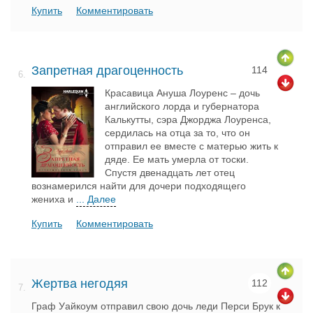
Купить
Комментировать
Запретная драгоценность
114
6.
Красавица Ануша Лоуренс – дочь
английского лорда и губернатора
Калькутты, сэра Джорджа Лоуренса,
сердилась на отца за то, что он
отправил ее вместе с матерью жить к
дяде. Ее мать умерла от тоски.
Спустя двенадцать лет отец
вознамерился найти для дочери подходящего
жениха и
... Далее
Купить
Комментировать
Жертва негодяя
112
7.
Граф Уайкоум отправил свою дочь леди Перси Брук к