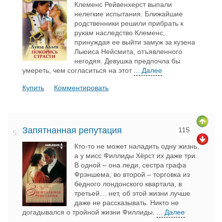
Клеменс Рейвенхерст выпали
нелегкие испытания. Ближайшие
родственники решили прибрать к
рукам наследство Клеменс,
принуждая ее выйти замуж за кузена
Льюиса Нейсмита, отъявленного
негодяя. Девушка предпочла бы
умереть, чем согласиться на этот
... Далее
Купить
Комментировать
Запятнанная репутация
115
5.
Кто-то не может наладить одну жизнь,
а у мисс Филлиды Хёрст их даже три.
В одной – она леди, сестра графа
Фрэншема, во второй – торговка из
бедного лондонского квартала, в
третьей… нет, об этой жизни лучше
даже не рассказывать. Никто не
догадывался о тройной жизни Филлиды.
... Далее