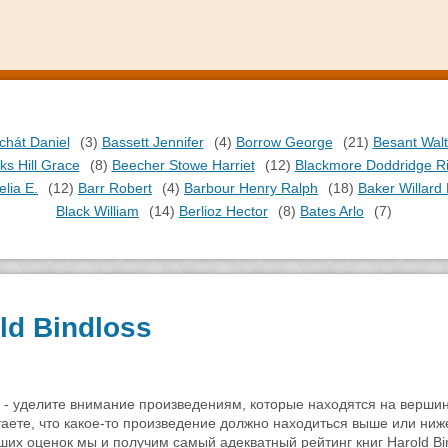
chát Daniel
(3)
Bassett Jennifer
(4)
Borrow George
(21)
Besant Walt
ks Hill Grace
(8)
Beecher Stowe Harriet
(12)
Blackmore Doddridge R
lia E.
(12)
Barr Robert
(4)
Barbour Henry Ralph
(18)
Baker Willard 
Black William
(14)
Berlioz Hector
(8)
Bates Arlo
(7)
ld Bindloss
я - уделите внимание произведениям, которые находятся на верши
итаете, что какое-то произведение должно находиться выше или ниж
аших оценок мы и получим самый адекватный рейтинг книг Harold Bi