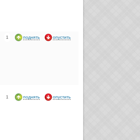
1
поднять
опустить
1
поднять
опустить