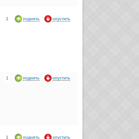
1
поднять
опустить
1
поднять
опустить
1
поднять
опустить