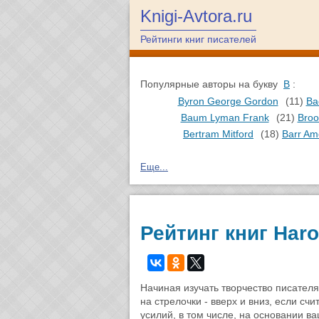
Knigi-Avtora.ru
Рейтинги книг писателей
Популярные авторы на букву
B
:
Byron George Gordon
(11)
Ba
Baum Lyman Frank
(21)
Broo
Bertram Mitford
(18)
Barr Ame
Еще...
Рейтинг книг Haro
Начиная изучать творчество писател
на стрелочки - вверх и вниз, если сч
усилий, в том числе, на основании в