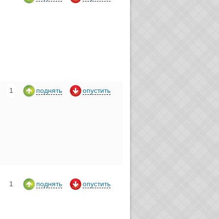
1
поднять
опустить
1
поднять
опустить