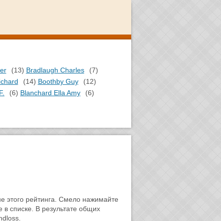
er
(13)
Bradlaugh Charles
(7)
ichard
(14)
Boothby Guy
(12)
F.
(6)
Blanchard Ella Amy
(6)
не этого рейтинга. Смело нажимайте
е в списке. В результате общих
ndloss.