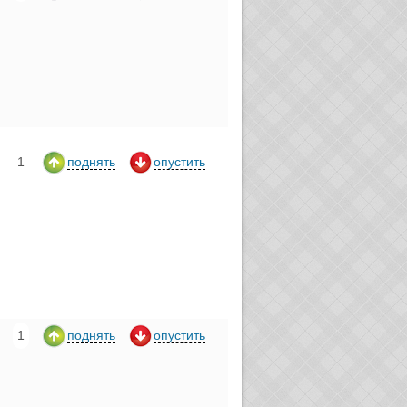
1
поднять
опустить
1
поднять
опустить