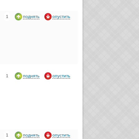
1
поднять
опустить
1
поднять
опустить
1
поднять
опустить