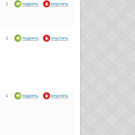
1
поднять
опустить
1
поднять
опустить
1
поднять
опустить