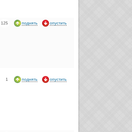
125
поднять
опустить
1
поднять
опустить