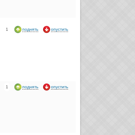
1
поднять
опустить
1
поднять
опустить