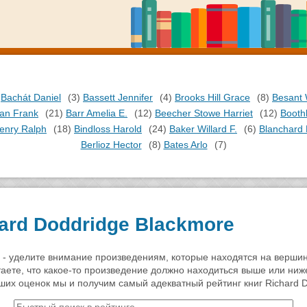
Bachát Daniel
(3)
Bassett Jennifer
(4)
Brooks Hill Grace
(8)
Besant 
an Frank
(21)
Barr Amelia E.
(12)
Beecher Stowe Harriet
(12)
Booth
enry Ralph
(18)
Bindloss Harold
(24)
Baker Willard F.
(6)
Blanchard 
Berlioz Hector
(8)
Bates Arlo
(7)
hard Doddridge Blackmore
я - уделите внимание произведениям, которые находятся на верши
итаете, что какое-то произведение должно находиться выше или ниж
аших оценок мы и получим самый адекватный рейтинг книг Richard D