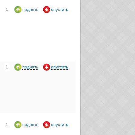
1
поднять
опустить
1
поднять
опустить
1
поднять
опустить