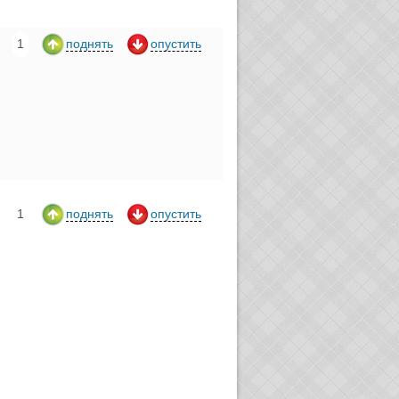
1
поднять
опустить
1
поднять
опустить