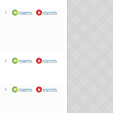
1
поднять
опустить
1
поднять
опустить
1
поднять
опустить