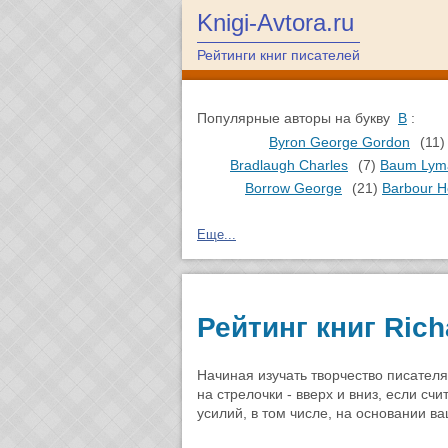
Knigi-Avtora.ru
Рейтинги книг писателей
Популярные авторы на букву
B
:
Byron George Gordon
(11)
Bradlaugh Charles
(7)
Baum Lym
Borrow George
(21)
Barbour H
Еще...
Рейтинг книг Ric
Начиная изучать творчество писател
на стрелочки - вверх и вниз, если сч
усилий, в том числе, на основании в