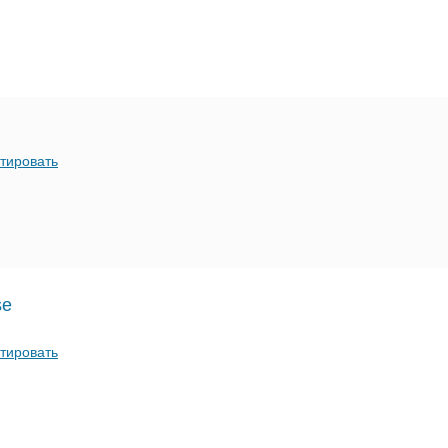
тировать
se
тировать