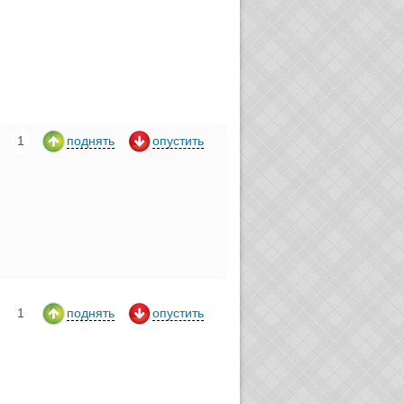
1
поднять
опустить
1
поднять
опустить