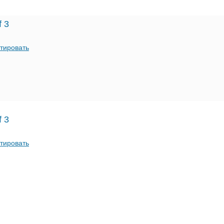
f 3
тировать
f 3
тировать