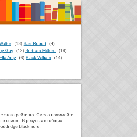
Walter
(13)
Barr Robert
(4)
by Guy
(12)
Bertram Mitford
(18)
Ella Amy
(6)
Black William
(14)
не этого рейтинга. Смело нажимайте
е в списке. В результате общих
oddridge Blackmore.