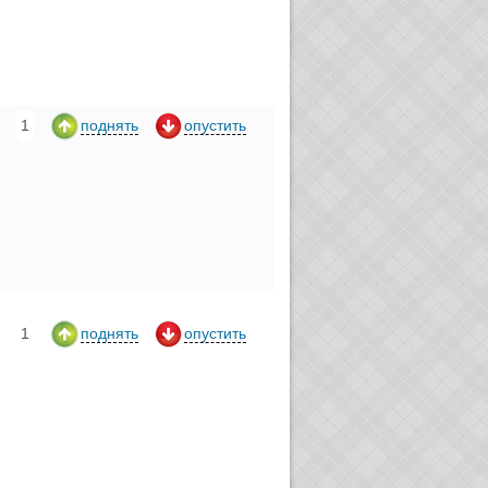
1
поднять
опустить
1
поднять
опустить