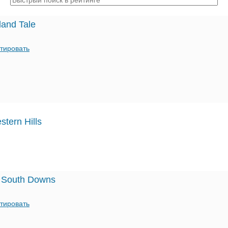
land Tale
тировать
stern Hills
he South Downs
тировать