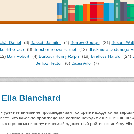
chát Daniel
(3)
Bassett Jennifer
(4)
Borrow George
(21)
Besant Walt
ks Hill Grace
(8)
Beecher Stowe Harriet
(12)
Blackmore Doddridge R
(12)
Barr Robert
(4)
Barbour Henry Ralph
(18)
Bindloss Harold
(24)
Berlioz Hector
(8)
Bates Arlo
(7)
Ella Blanchard
я - уделите внимание произведениям, которые находятся на верши
итаете, что какое-то произведение должно находиться выше или ниж
аших оценок мы и получим самый адекватный рейтинг книг Amy Ella 