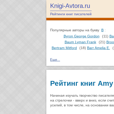
Knigi-Avtora.ru
Рейтинги книг писателей
Популярные авторы на букву
B
:
Byron George Gordon
(11)
Ba
Baum Lyman Frank
(21)
Broo
Bertram Mitford
(18)
Barr Amelia E.
Еще...
Рейтинг книг Amy 
Начиная изучать творчество писател
на стрелочки - вверх и вниз, если сч
усилий, в том числе, на основании в