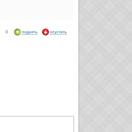
0
поднять
опустить