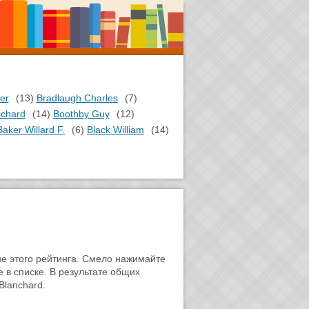
er
(13)
Bradlaugh Charles
(7)
ichard
(14)
Boothby Guy
(12)
Baker Willard F.
(6)
Black William
(14)
не этого рейтинга. Смело нажимайте
е в списке. В результате общих
Blanchard.