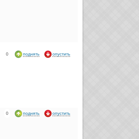
0
поднять
опустить
0
поднять
опустить