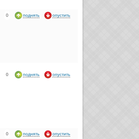
0
поднять
опустить
0
поднять
опустить
0
поднять
опустить